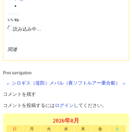
いいね:
読み込み中…
関連
Post navigation
←
シロギス（堤防）
メバル（夜ソフトルアー乗合船）
→
コメントを残す
コメントを投稿するには
ログイン
してください。
2026年8月
日
月
火
水
木
金
土