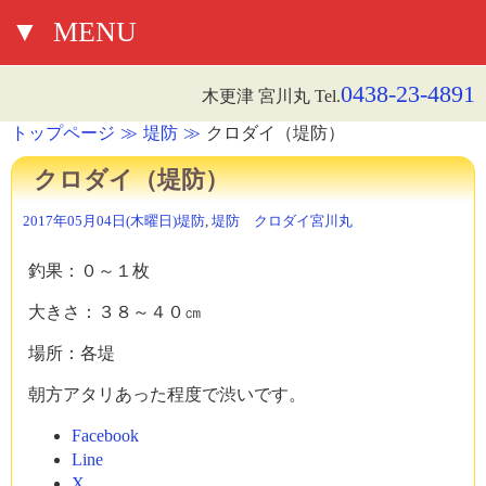
▼
MENU
0438-23-4891
木更津 宮川丸 Tel.
トップページ
堤防
クロダイ（堤防）
クロダイ（堤防）
2017年05月04日(木曜日)
堤防
,
堤防 クロダイ
宮川丸
釣果：０～１枚
大きさ：３８～４０㎝
場所：各堤
朝方アタリあった程度で渋いです。
Facebook
Line
X