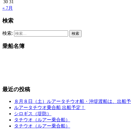
30
31
« 7月
検索
検索:
乗船名簿
最近の投稿
８月８日（土）ルアータチウオ船・沖堤渡船は、出船予
ルアータチウオ乗合船 出船予定！
シロギス（堤防）
タチウオ（ルアー乗合船）
タチウオ（ルアー乗合船）