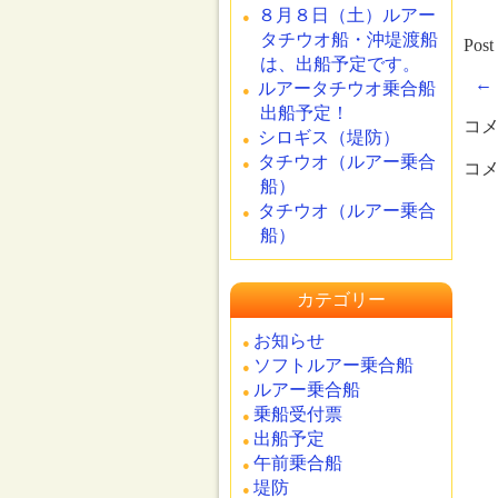
８月８日（土）ルアー
タチウオ船・沖堤渡船
Post
は、出船予定です。
←
ルアータチウオ乗合船
出船予定！
コ
シロギス（堤防）
タチウオ（ルアー乗合
コ
船）
タチウオ（ルアー乗合
船）
カテゴリー
お知らせ
ソフトルアー乗合船
ルアー乗合船
乗船受付票
出船予定
午前乗合船
堤防