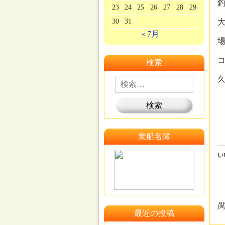
釣
23
24
25
26
27
28
29
30
31
大
« 7月
場
検索
乗船名簿
い
最近の投稿