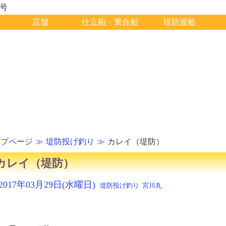
1号
店舗
仕立船・乗合船
堤防渡船
ップページ
堤防投げ釣り
カレイ（堤防）
カレイ（堤防）
2017年03月29日(水曜日)
堤防投げ釣り
宮川丸