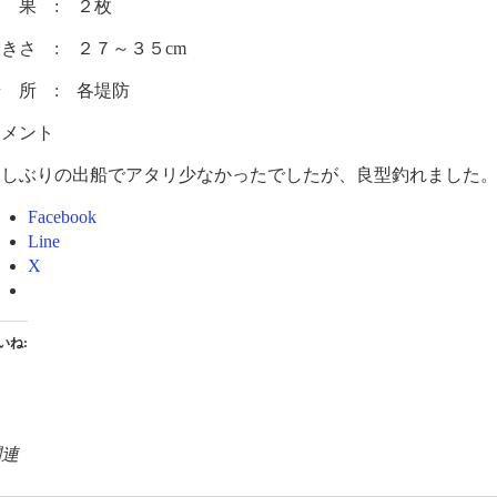
 果 : ２枚
きさ : ２７～３５cm
 所 : 各堤防
コメント
久しぶりの出船でアタリ少なかったでしたが、良型釣れました
Facebook
Line
X
いね:
関連