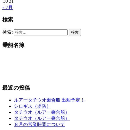
30
31
« 7月
検索
検索:
乗船名簿
最近の投稿
ルアータチウオ乗合船 出船予定！
シロギス（堤防）
タチウオ（ルアー乗合船）
タチウオ（ルアー乗合船）
８月の営業時間について