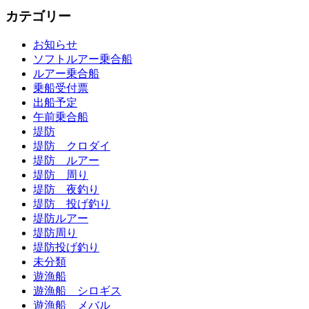
カテゴリー
お知らせ
ソフトルアー乗合船
ルアー乗合船
乗船受付票
出船予定
午前乗合船
堤防
堤防 クロダイ
堤防 ルアー
堤防 周り
堤防 夜釣り
堤防 投げ釣り
堤防ルアー
堤防周り
堤防投げ釣り
未分類
遊漁船
遊漁船 シロギス
遊漁船 メバル