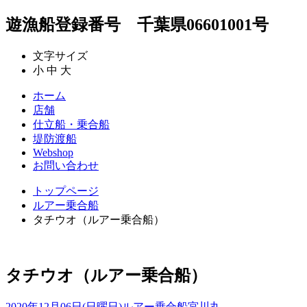
遊漁船登録番号 千葉県06601001号
文字サイズ
小
中
大
ホーム
店舗
仕立船・乗合船
堤防渡船
Webshop
お問い合わせ
トップページ
ルアー乗合船
タチウオ（ルアー乗合船）
タチウオ（ルアー乗合船）
2020年12月06日(日曜日)
ルアー乗合船
宮川丸