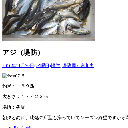
アジ（堤防）
2016年11月30日(水曜日)
堤防
,
堤防周り
宮川丸
釣果： ６９匹
大きさ：１７～２３㎝
場所：各堤
朝夕と釣れ、此処の所型も揃っていてシーズン終盤ですから
Facebook