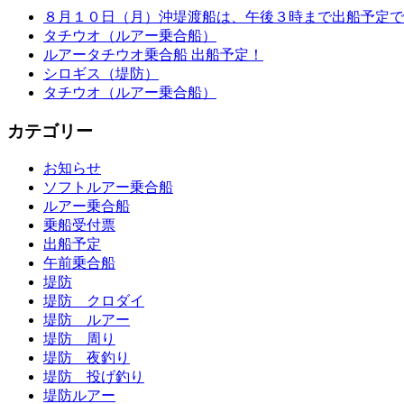
８月１０日（月）沖堤渡船は、午後３時まで出船予定で
タチウオ（ルアー乗合船）
ルアータチウオ乗合船 出船予定！
シロギス（堤防）
タチウオ（ルアー乗合船）
カテゴリー
お知らせ
ソフトルアー乗合船
ルアー乗合船
乗船受付票
出船予定
午前乗合船
堤防
堤防 クロダイ
堤防 ルアー
堤防 周り
堤防 夜釣り
堤防 投げ釣り
堤防ルアー