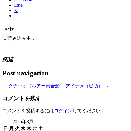
Line
X
いいね:
読み込み中…
関連
Post navigation
←
タチウオ（ルアー乗合船）
アイナメ（堤防）
→
コメントを残す
コメントを投稿するには
ログイン
してください。
2026年8月
日
月
火
水
木
金
土