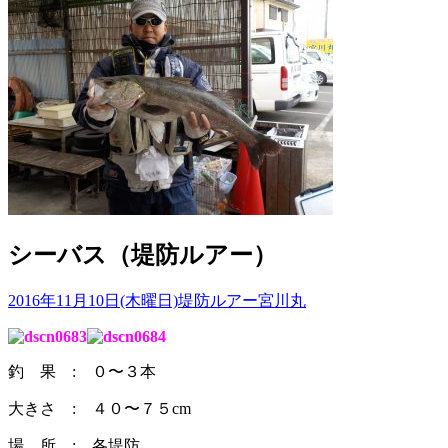
シーバス（堤防ルアー）
2016年11月10日(木曜日)
堤防ルアー
宮川丸
釣 果 : ０〜３本
大きさ : ４０〜７５cm
場 所 : 各堤防