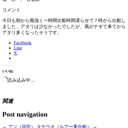
コメント
今日も朝から風強く一時間出船時間遅らせて７時から出船し
ました、アタリは少なかったでしたが、風がナギて来てから
アタリ多くなったそうです。
Facebook
Line
X
いいね:
読み込み中…
関連
Post navigation
←
アジ（堤防）
タチウオ（ルアー乗合船）
→