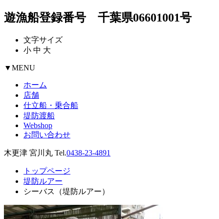
遊漁船登録番号 千葉県06601001号
文字サイズ
小
中
大
▼
MENU
ホーム
店舗
仕立船・乗合船
堤防渡船
Webshop
お問い合わせ
木更津 宮川丸 Tel.
0438-23-4891
トップページ
堤防ルアー
シーバス（堤防ルアー）