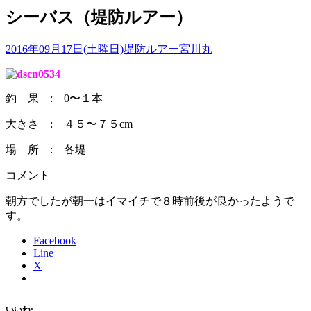
シーバス（堤防ルアー）
2016年09月17日(土曜日)
堤防ルアー
宮川丸
釣 果 : 0〜１本
大きさ : ４５〜７５cm
場 所 : 各堤
コメント
朝方でしたが朝一はイマイチで８時前後が良かったようで
す。
Facebook
Line
X
いいね: