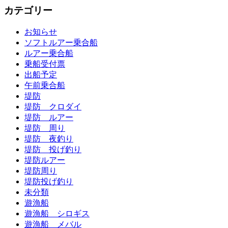
カテゴリー
お知らせ
ソフトルアー乗合船
ルアー乗合船
乗船受付票
出船予定
午前乗合船
堤防
堤防 クロダイ
堤防 ルアー
堤防 周り
堤防 夜釣り
堤防 投げ釣り
堤防ルアー
堤防周り
堤防投げ釣り
未分類
遊漁船
遊漁船 シロギス
遊漁船 メバル