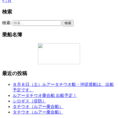
« 7月
検索
検索:
乗船名簿
最近の投稿
８月８日（土）ルアータチウオ船・沖堤渡船は、出船
予定です。
ルアータチウオ乗合船 出船予定！
シロギス（堤防）
タチウオ（ルアー乗合船）
タチウオ（ルアー乗合船）