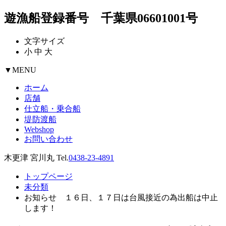
遊漁船登録番号 千葉県06601001号
文字サイズ
小
中
大
▼
MENU
ホーム
店舗
仕立船・乗合船
堤防渡船
Webshop
お問い合わせ
木更津 宮川丸 Tel.
0438-23-4891
トップページ
未分類
お知らせ １６日、１７日は台風接近の為出船は中止
します！