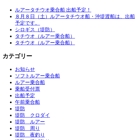
ルアータチウオ乗合船 出船予定！
８月８日（土）ルアータチウオ船・沖堤渡船は、出船
予定です。
シロギス（堤防）
タチウオ（ルアー乗合船）
タチウオ（ルアー乗合船）
カテゴリー
お知らせ
ソフトルアー乗合船
ルアー乗合船
乗船受付票
出船予定
午前乗合船
堤防
堤防 クロダイ
堤防 ルアー
堤防 周り
堤防 夜釣り