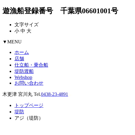
遊漁船登録番号 千葉県06601001号
文字サイズ
小
中
大
▼
MENU
ホーム
店舗
仕立船・乗合船
堤防渡船
Webshop
お問い合わせ
木更津 宮川丸 Tel.
0438-23-4891
トップページ
堤防
アジ（堤防）