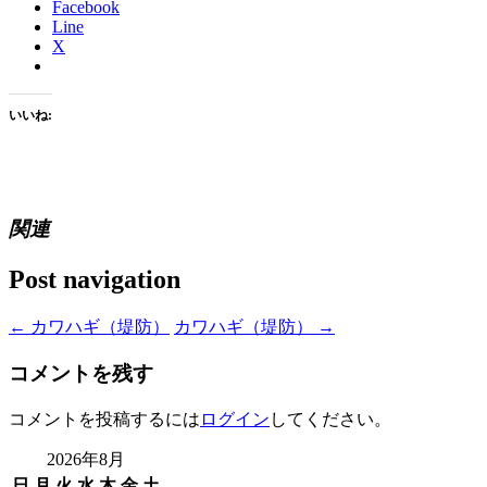
Facebook
Line
X
いいね:
関連
Post navigation
←
カワハギ（堤防）
カワハギ（堤防）
→
コメントを残す
コメントを投稿するには
ログイン
してください。
2026年8月
日
月
火
水
木
金
土