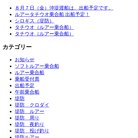
８月７日（金）沖堤渡船は、出船予定です。
ルアータチウオ乗合船 出船予定！
シロギス（堤防）
タチウオ（ルアー乗合船）
タチウオ（ルアー乗合船）
カテゴリー
お知らせ
ソフトルアー乗合船
ルアー乗合船
乗船受付票
出船予定
午前乗合船
堤防
堤防 クロダイ
堤防 ルアー
堤防 周り
堤防 夜釣り
堤防 投げ釣り
堤防ルアー