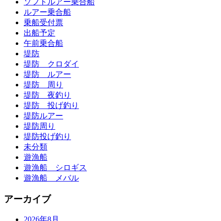
ソフトルアー乗合船
ルアー乗合船
乗船受付票
出船予定
午前乗合船
堤防
堤防 クロダイ
堤防 ルアー
堤防 周り
堤防 夜釣り
堤防 投げ釣り
堤防ルアー
堤防周り
堤防投げ釣り
未分類
遊漁船
遊漁船 シロギス
遊漁船 メバル
アーカイブ
2026年8月