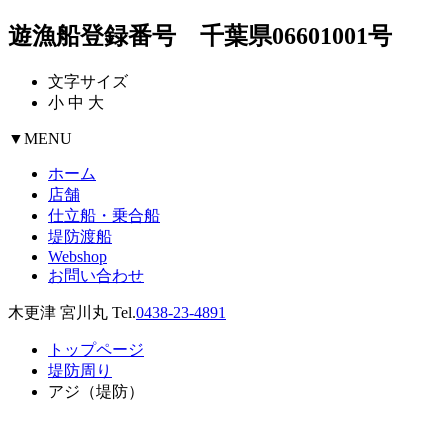
遊漁船登録番号 千葉県06601001号
文字サイズ
小
中
大
▼
MENU
ホーム
店舗
仕立船・乗合船
堤防渡船
Webshop
お問い合わせ
木更津 宮川丸 Tel.
0438-23-4891
トップページ
堤防周り
アジ（堤防）