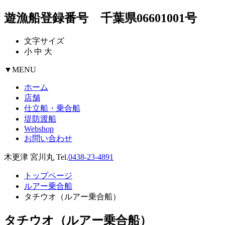
遊漁船登録番号 千葉県06601001号
文字サイズ
小
中
大
▼
MENU
ホーム
店舗
仕立船・乗合船
堤防渡船
Webshop
お問い合わせ
木更津 宮川丸 Tel.
0438-23-4891
トップページ
ルアー乗合船
タチウオ（ルアー乗合船）
タチウオ（ルアー乗合船）