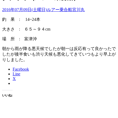
2016年07月09日(土曜日)
ルアー乗合船
宮川丸
釣 果 : 14~24本
大きさ : ６５～９４cm
場 所 : 富津沖
朝から雨が降る悪天候でしたが朝一は反応有って良かったで
したが後半食いも渋り天候も悪化してきていつもより早上が
りしました。
Facebook
Line
X
いいね: