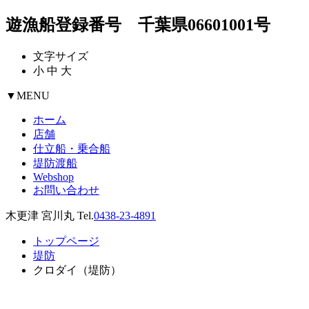
遊漁船登録番号 千葉県06601001号
文字サイズ
小
中
大
▼
MENU
ホーム
店舗
仕立船・乗合船
堤防渡船
Webshop
お問い合わせ
木更津 宮川丸 Tel.
0438-23-4891
トップページ
堤防
クロダイ（堤防）