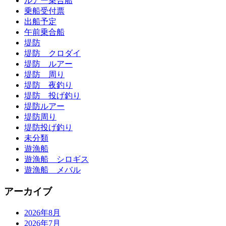
ルアー乗合船
乗船受付票
出船予定
午前乗合船
堤防
堤防 クロダイ
堤防 ルアー
堤防 周り
堤防 夜釣り
堤防 投げ釣り
堤防ルアー
堤防周り
堤防投げ釣り
未分類
遊漁船
遊漁船 シロギス
遊漁船 メバル
アーカイブ
2026年8月
2026年7月