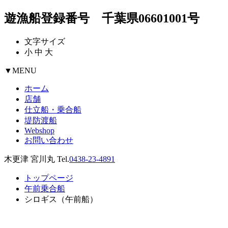
遊漁船登録番号 千葉県06601001号
文字サイズ
小
中
大
▼
MENU
ホーム
店舗
仕立船・乗合船
堤防渡船
Webshop
お問い合わせ
木更津 宮川丸 Tel.
0438-23-4891
トップページ
午前乗合船
シロギス（午前船）