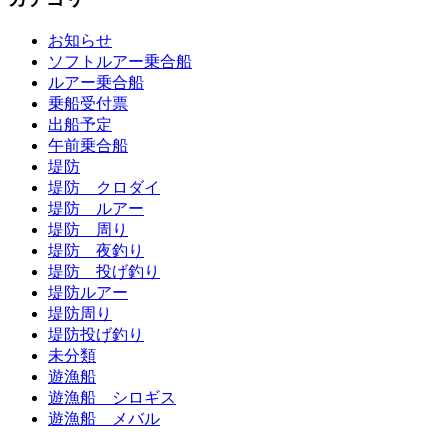
お知らせ
ソフトルアー乗合船
ルアー乗合船
乗船受付票
出船予定
午前乗合船
堤防
堤防 クロダイ
堤防 ルアー
堤防 周り
堤防 夜釣り
堤防 投げ釣り
堤防ルアー
堤防周り
堤防投げ釣り
未分類
遊漁船
遊漁船 シロギス
遊漁船 メバル