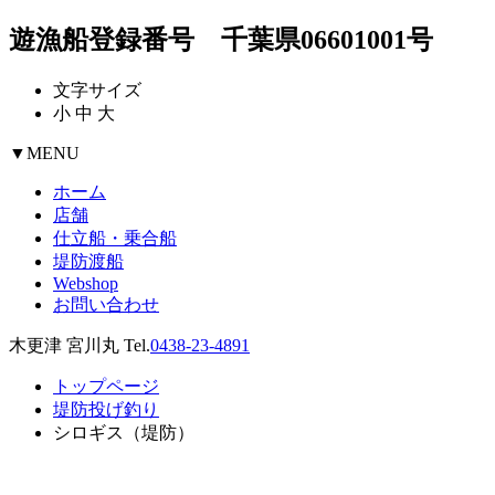
遊漁船登録番号 千葉県06601001号
文字サイズ
小
中
大
▼
MENU
ホーム
店舗
仕立船・乗合船
堤防渡船
Webshop
お問い合わせ
木更津 宮川丸 Tel.
0438-23-4891
トップページ
堤防投げ釣り
シロギス（堤防）