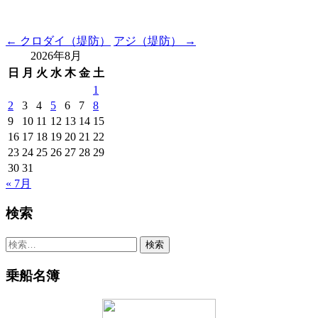
Post
←
クロダイ（堤防）
アジ（堤防）
→
2026年8月
navigation
日
月
火
水
木
金
土
1
2
3
4
5
6
7
8
9
10
11
12
13
14
15
16
17
18
19
20
21
22
23
24
25
26
27
28
29
30
31
« 7月
検索
検
索:
乗船名簿