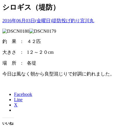
シロギス（堤防）
2016年06月03日(金曜日)
堤防投げ釣り
宮川丸
釣 果 : ４２匹
大きさ : 1２～２０cm
場 所 : 各堤
今日は風なく朝から良型混じりで好調に釣れました。
Facebook
Line
X
いいね: