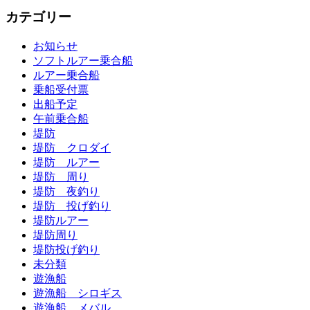
カテゴリー
お知らせ
ソフトルアー乗合船
ルアー乗合船
乗船受付票
出船予定
午前乗合船
堤防
堤防 クロダイ
堤防 ルアー
堤防 周り
堤防 夜釣り
堤防 投げ釣り
堤防ルアー
堤防周り
堤防投げ釣り
未分類
遊漁船
遊漁船 シロギス
遊漁船 メバル