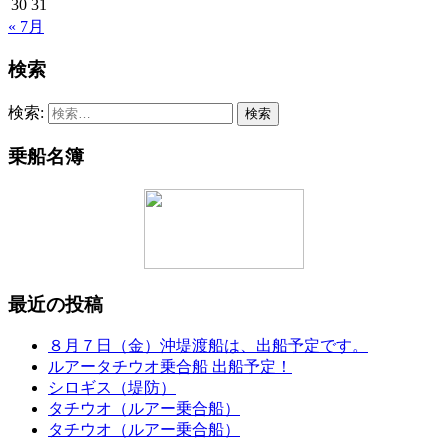
30
31
« 7月
検索
検索:
乗船名簿
最近の投稿
８月７日（金）沖堤渡船は、出船予定です。
ルアータチウオ乗合船 出船予定！
シロギス（堤防）
タチウオ（ルアー乗合船）
タチウオ（ルアー乗合船）