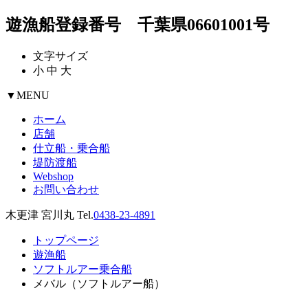
遊漁船登録番号 千葉県06601001号
文字サイズ
小
中
大
▼
MENU
ホーム
店舗
仕立船・乗合船
堤防渡船
Webshop
お問い合わせ
木更津 宮川丸 Tel.
0438-23-4891
トップページ
遊漁船
ソフトルアー乗合船
メバル（ソフトルアー船）