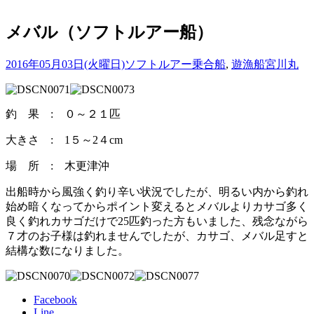
メバル（ソフトルアー船）
2016年05月03日(火曜日)
ソフトルアー乗合船
,
遊漁船
宮川丸
釣 果 : ０～２１匹
大きさ : 1５～2４cm
場 所 : 木更津沖
出船時から風強く釣り辛い状況でしたが、明るい内から釣れ
始め暗くなってからポイント変えるとメバルよりカサゴ多く
良く釣れカサゴだけで25匹釣った方もいました、残念ながら
７才のお子様は釣れませんでしたが、カサゴ、メバル足すと
結構な数になりました。
Facebook
Line