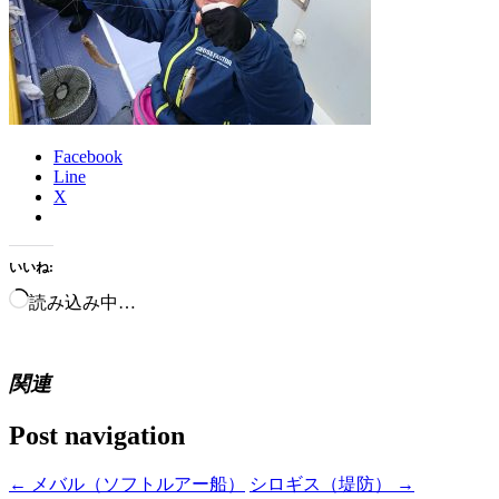
Facebook
Line
X
いいね:
読み込み中…
関連
Post navigation
←
メバル（ソフトルアー船）
シロギス（堤防）
→