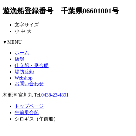
遊漁船登録番号 千葉県06601001号
文字サイズ
小
中
大
▼
MENU
ホーム
店舗
仕立船・乗合船
堤防渡船
Webshop
お問い合わせ
木更津 宮川丸 Tel.
0438-23-4891
トップページ
午前乗合船
シロギス（午前船）