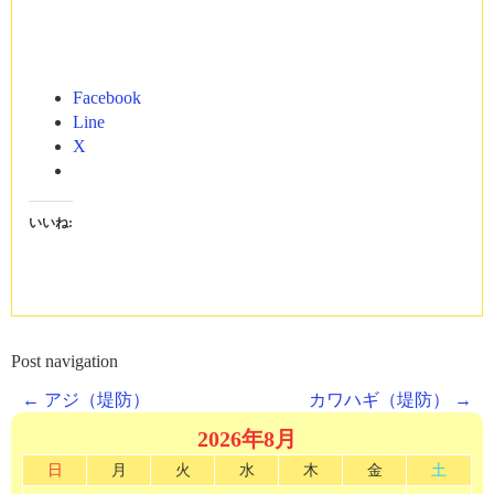
Facebook
Line
X
いいね:
Post navigation
←
アジ（堤防）
カワハギ（堤防）
→
2026年8月
日
月
火
水
木
金
土