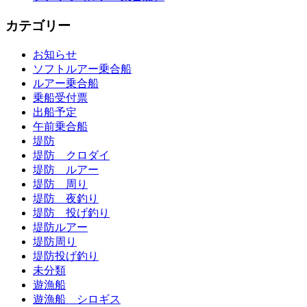
カテゴリー
お知らせ
ソフトルアー乗合船
ルアー乗合船
乗船受付票
出船予定
午前乗合船
堤防
堤防 クロダイ
堤防 ルアー
堤防 周り
堤防 夜釣り
堤防 投げ釣り
堤防ルアー
堤防周り
堤防投げ釣り
未分類
遊漁船
遊漁船 シロギス