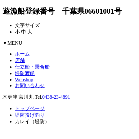
遊漁船登録番号 千葉県06601001号
文字サイズ
小
中
大
▼
MENU
ホーム
店舗
仕立船・乗合船
堤防渡船
Webshop
お問い合わせ
木更津 宮川丸 Tel.
0438-23-4891
トップページ
堤防投げ釣り
カレイ（堤防）