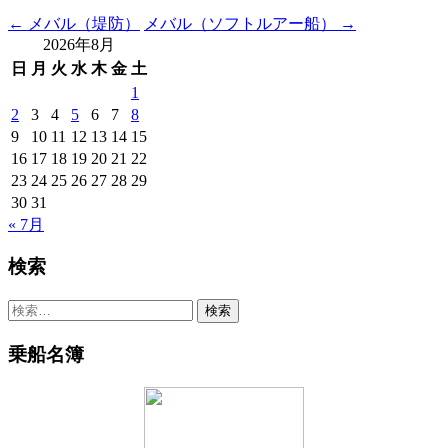
込
Post
←
メバル（堤防）
メバル（ソフトルアー船）
→
み
2026年8月
navigation
中…
日
月
火
水
木
金
土
1
2
3
4
5
6
7
8
9
10
11
12
13
14
15
16
17
18
19
20
21
22
23
24
25
26
27
28
29
30
31
« 7月
検索
検
索:
乗船名簿