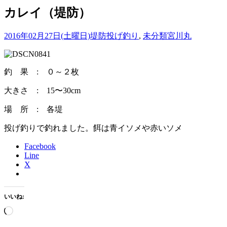
カレイ（堤防）
2016年02月27日(土曜日)
堤防投げ釣り
,
未分類
宮川丸
釣 果 : ０～２枚
大きさ : 15〜30cm
場 所 : 各堤
投げ釣りで釣れました。餌は青イソメや赤いソメ
Facebook
Line
X
いいね:
読
み