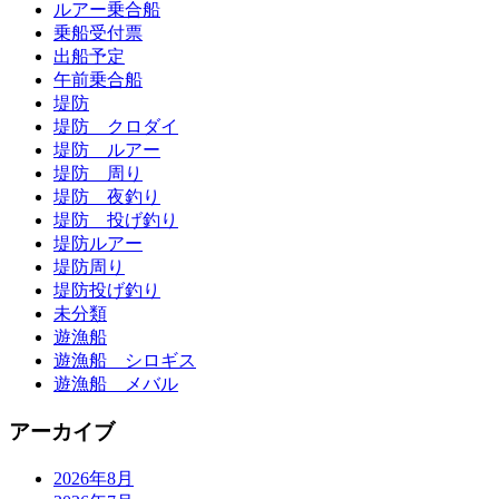
ルアー乗合船
乗船受付票
出船予定
午前乗合船
堤防
堤防 クロダイ
堤防 ルアー
堤防 周り
堤防 夜釣り
堤防 投げ釣り
堤防ルアー
堤防周り
堤防投げ釣り
未分類
遊漁船
遊漁船 シロギス
遊漁船 メバル
アーカイブ
2026年8月