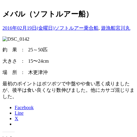
メバル（ソフトルアー船）
2016年02月19日(金曜日)
ソフトルアー乗合船
,
遊漁船
宮川丸
釣 果 : 25～50匹
大きさ : 15〜24cm
場 所 : 木更津沖
最初のポイントはポツポツで中盤やや食い悪く成りました
が、後半は食い良くなり数伸びました。他にカサゴ混じりま
した。
Facebook
Line
X