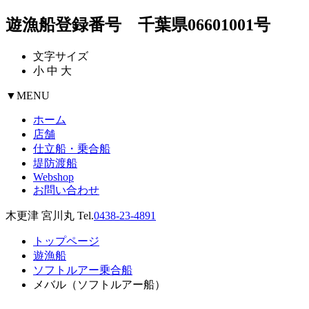
遊漁船登録番号 千葉県06601001号
文字サイズ
小
中
大
▼
MENU
ホーム
店舗
仕立船・乗合船
堤防渡船
Webshop
お問い合わせ
木更津 宮川丸 Tel.
0438-23-4891
トップページ
遊漁船
ソフトルアー乗合船
メバル（ソフトルアー船）