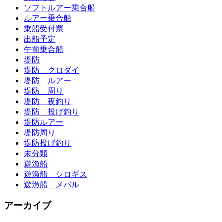
ソフトルアー乗合船
ルアー乗合船
乗船受付票
出船予定
午前乗合船
堤防
堤防 クロダイ
堤防 ルアー
堤防 周り
堤防 夜釣り
堤防 投げ釣り
堤防ルアー
堤防周り
堤防投げ釣り
未分類
遊漁船
遊漁船 シロギス
遊漁船 メバル
アーカイブ