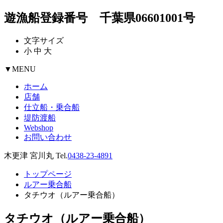
遊漁船登録番号 千葉県06601001号
文字サイズ
小
中
大
▼
MENU
ホーム
店舗
仕立船・乗合船
堤防渡船
Webshop
お問い合わせ
木更津 宮川丸 Tel.
0438-23-4891
トップページ
ルアー乗合船
タチウオ（ルアー乗合船）
タチウオ（ルアー乗合船）