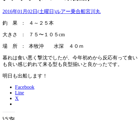
2016年01月02日(土曜日)
ルアー乗合船
宮川丸
釣 果 : ４～２５本
大きさ : ７５〜１０５cm
場 所 : 本牧沖 水深 ４０ｍ
暮れは食い悪く撃沈でしたが、今年初めから反応有って食い
も良い感じ釣れて来る型も良型揃いと良かったです。
明日も出船します！
Facebook
Line
X
いいね: