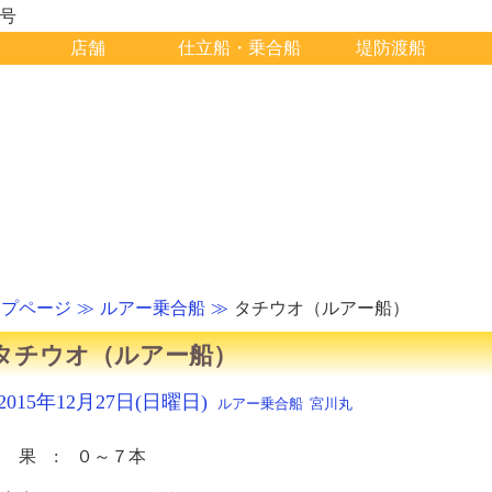
1号
店舗
仕立船・乗合船
堤防渡船
ップページ
ルアー乗合船
タチウオ（ルアー船）
タチウオ（ルアー船）
2015年12月27日(日曜日)
ルアー乗合船
宮川丸
 果 : ０～７本