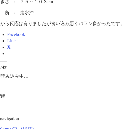
きさ : ７５～１０３cm
 所 : 走水沖
朝から反応は有りましたが食い込み悪くバラシ多かったです。
Facebook
Line
X
いね:
読み込み中…
関連
 navigation
シーバス（堤防）