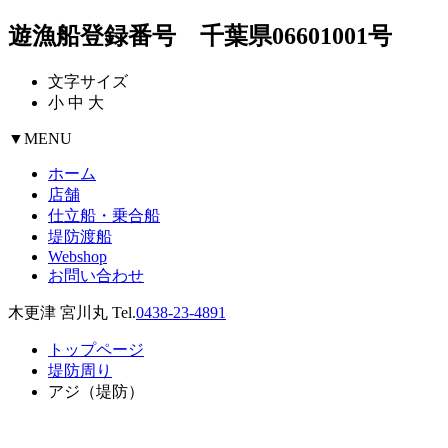
遊漁船登録番号 千葉県06601001号
文字サイズ
小
中
大
▼
MENU
ホーム
店舗
仕立船・乗合船
堤防渡船
Webshop
お問い合わせ
木更津 宮川丸 Tel.
0438-23-4891
トップページ
堤防周り
アジ（堤防）