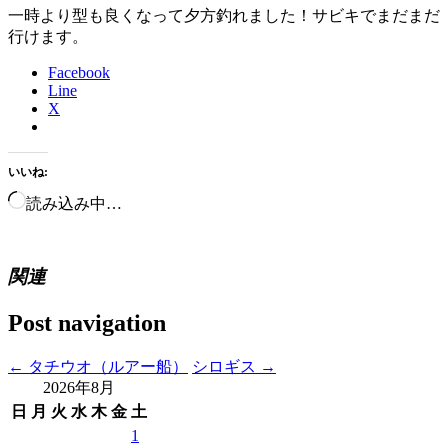
一時より型も良くなって夕方釣れました！サビキでまだまだ
行けます。
Facebook
Line
X
いいね:
読み込み中…
関連
Post navigation
←
タチウオ（ルアー船）
シロギス
→
2026年8月
日
月
火
水
木
金
土
1