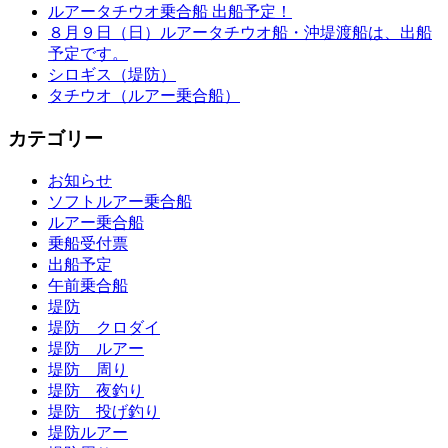
ルアータチウオ乗合船 出船予定！
８月９日（日）ルアータチウオ船・沖堤渡船は、出船
予定です。
シロギス（堤防）
タチウオ（ルアー乗合船）
カテゴリー
お知らせ
ソフトルアー乗合船
ルアー乗合船
乗船受付票
出船予定
午前乗合船
堤防
堤防 クロダイ
堤防 ルアー
堤防 周り
堤防 夜釣り
堤防 投げ釣り
堤防ルアー