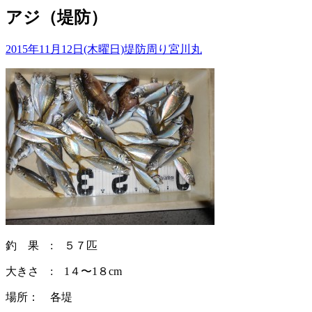
アジ（堤防）
2015年11月12日(木曜日)
堤防周り
宮川丸
釣 果 : ５７匹
大きさ : 1４〜1８cm
場所： 各堤