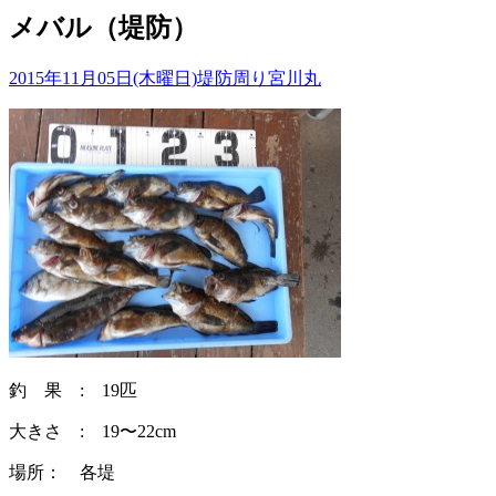
メバル（堤防）
2015年11月05日(木曜日)
堤防周り
宮川丸
釣 果 : 19匹
大きさ : 19〜22cm
場所： 各堤