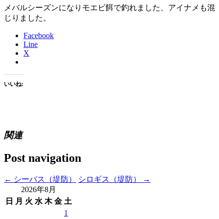
メバルシーズンになりモエビ餌で釣れました、アイナメも混
じりました。
Facebook
Line
X
いいね:
関連
Post navigation
←
シーバス（堤防）
シロギス（堤防）
→
2026年8月
日
月
火
水
木
金
土
1