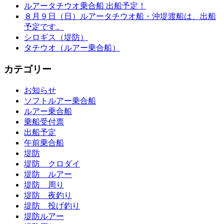
ルアータチウオ乗合船 出船予定！
８月９日（日）ルアータチウオ船・沖堤渡船は、出船
予定です。
シロギス（堤防）
タチウオ（ルアー乗合船）
カテゴリー
お知らせ
ソフトルアー乗合船
ルアー乗合船
乗船受付票
出船予定
午前乗合船
堤防
堤防 クロダイ
堤防 ルアー
堤防 周り
堤防 夜釣り
堤防 投げ釣り
堤防ルアー