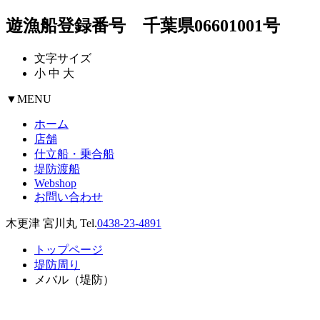
遊漁船登録番号 千葉県06601001号
文字サイズ
小
中
大
▼
MENU
ホーム
店舗
仕立船・乗合船
堤防渡船
Webshop
お問い合わせ
木更津 宮川丸 Tel.
0438-23-4891
トップページ
堤防周り
メバル（堤防）