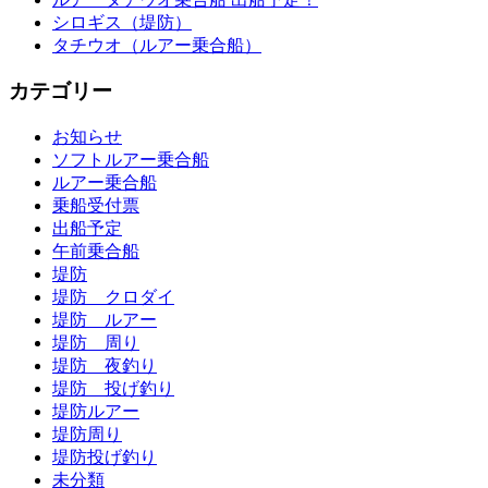
シロギス（堤防）
タチウオ（ルアー乗合船）
カテゴリー
お知らせ
ソフトルアー乗合船
ルアー乗合船
乗船受付票
出船予定
午前乗合船
堤防
堤防 クロダイ
堤防 ルアー
堤防 周り
堤防 夜釣り
堤防 投げ釣り
堤防ルアー
堤防周り
堤防投げ釣り
未分類