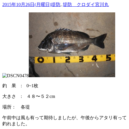
2015年10月26日(月曜日)
堤防
,
堤防 クロダイ
宮川丸
釣 果 : 0~1枚
大きさ : ４８〜５２cm
場所： 各堤
午前中は風も有って期待しましたが、午後からアタリ有って
釣れました。