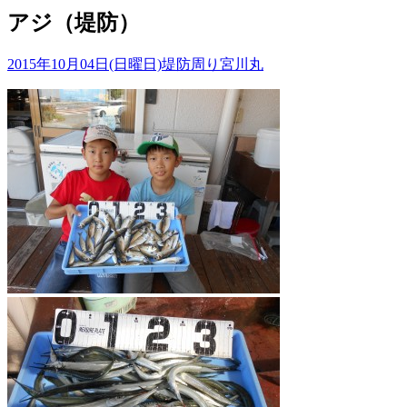
アジ（堤防）
2015年10月04日(日曜日)
堤防周り
宮川丸