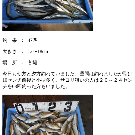
釣 果 : 47匹
大きさ : 12〜18cm
場 所 : 各堤
今日も朝方と夕方釣れていました、昼間は釣れましたが型は
10センチ前後と小型多く、サヨリ狙いの人は２０～２４セン
チを68匹釣った方もいました。