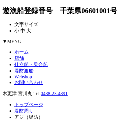
遊漁船登録番号 千葉県06601001号
文字サイズ
小
中
大
▼
MENU
ホーム
店舗
仕立船・乗合船
堤防渡船
Webshop
お問い合わせ
木更津 宮川丸 Tel.
0438-23-4891
トップページ
堤防周り
アジ（堤防）