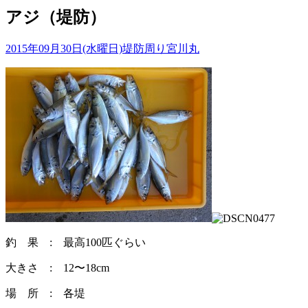
アジ（堤防）
2015年09月30日(水曜日)
堤防周り
宮川丸
釣 果 : 最高100匹ぐらい
大きさ : 12〜18cm
場 所 : 各堤