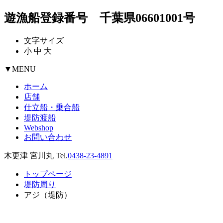
遊漁船登録番号 千葉県06601001号
文字サイズ
小
中
大
▼
MENU
ホーム
店舗
仕立船・乗合船
堤防渡船
Webshop
お問い合わせ
木更津 宮川丸 Tel.
0438-23-4891
トップページ
堤防周り
アジ（堤防）