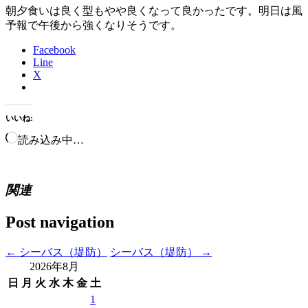
朝夕食いは良く型もやや良くなって良かったです。明日は風
予報で午後から強くなりそうです。
Facebook
Line
X
いいね:
読み込み中…
関連
Post navigation
←
シーバス（堤防）
シーバス（堤防）
→
2026年8月
日
月
火
水
木
金
土
1