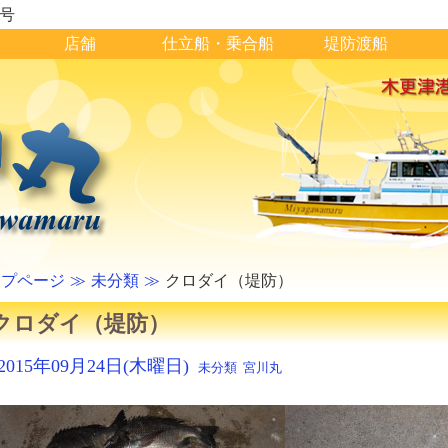
1号
店舗
仕立船・乗合船
堤防渡船
ップページ
未分類
クロダイ（堤防）
クロダイ（堤防）
2015年09月24日(木曜日)
未分類
宮川丸