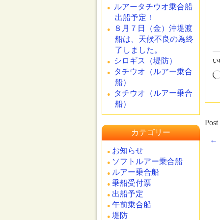
ルアータチウオ乗合船
出船予定！
８月７日（金）沖堤渡
船は、天候不良の為終
了しました。
シロギス（堤防）
い
タチウオ（ルアー乗合
船）
タチウオ（ルアー乗合
船）
Post
カテゴリー
←
お知らせ
ソフトルアー乗合船
ルアー乗合船
乗船受付票
出船予定
午前乗合船
堤防