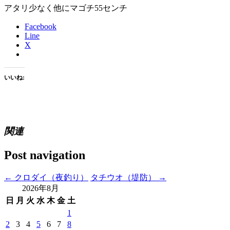
アタリ少なく他にマゴチ55センチ
Facebook
Line
X
いいね:
関連
Post navigation
←
クロダイ（夜釣り）
タチウオ（堤防）
→
2026年8月
日
月
火
水
木
金
土
1
2
3
4
5
6
7
8