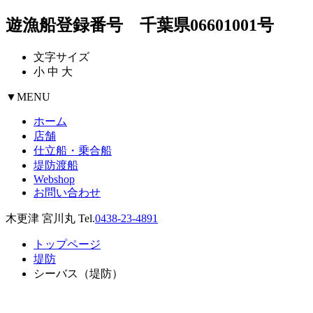
遊漁船登録番号 千葉県06601001号
文字サイズ
小
中
大
▼
MENU
ホーム
店舗
仕立船・乗合船
堤防渡船
Webshop
お問い合わせ
木更津 宮川丸 Tel.
0438-23-4891
トップページ
堤防
シーバス（堤防）