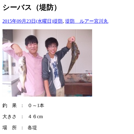
シーバス（堤防）
2015年09月23日(水曜日)
堤防
,
堤防 ルアー
宮川丸
釣 果 : ０～1本
大きさ : ４６cm
場 所 : 各堤