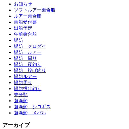
お知らせ
ソフトルアー乗合船
ルアー乗合船
乗船受付票
出船予定
午前乗合船
堤防
堤防 クロダイ
堤防 ルアー
堤防 周り
堤防 夜釣り
堤防 投げ釣り
堤防ルアー
堤防周り
堤防投げ釣り
未分類
遊漁船
遊漁船 シロギス
遊漁船 メバル
アーカイブ