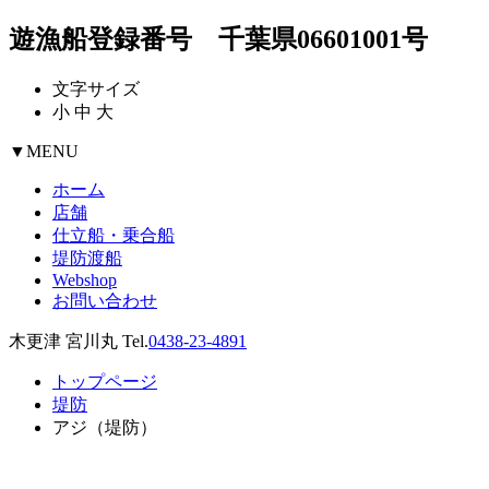
遊漁船登録番号 千葉県06601001号
文字サイズ
小
中
大
▼
MENU
ホーム
店舗
仕立船・乗合船
堤防渡船
Webshop
お問い合わせ
木更津 宮川丸 Tel.
0438-23-4891
トップページ
堤防
アジ（堤防）