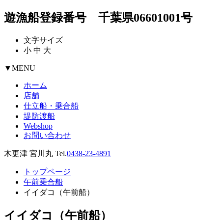
遊漁船登録番号 千葉県06601001号
文字サイズ
小
中
大
▼
MENU
ホーム
店舗
仕立船・乗合船
堤防渡船
Webshop
お問い合わせ
木更津 宮川丸 Tel.
0438-23-4891
トップページ
午前乗合船
イイダコ（午前船）
イイダコ（午前船）