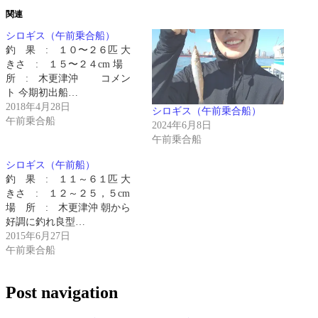
関連
シロギス（午前乗合船）
釣 果 : １０〜２６匹 大
きさ : １５〜２４cm 場
所 : 木更津沖 コメン
ト 今期初出船…
2018年4月28日
シロギス（午前乗合船）
午前乗合船
2024年6月8日
午前乗合船
シロギス（午前船）
釣 果 : １１～６１匹 大
きさ : １２～２５，５cm
場 所 : 木更津沖 朝から
好調に釣れ良型…
2015年6月27日
午前乗合船
Post navigation