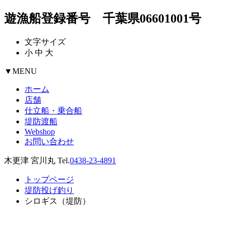
遊漁船登録番号 千葉県06601001号
文字サイズ
小
中
大
▼
MENU
ホーム
店舗
仕立船・乗合船
堤防渡船
Webshop
お問い合わせ
木更津 宮川丸 Tel.
0438-23-4891
トップページ
堤防投げ釣り
シロギス（堤防）