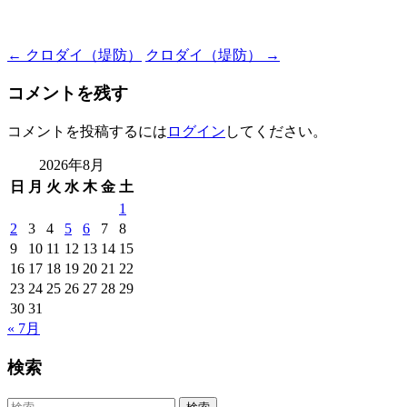
Post
←
クロダイ（堤防）
クロダイ（堤防）
→
navigation
コメントを残す
コメントを投稿するには
ログイン
してください。
2026年8月
日
月
火
水
木
金
土
1
2
3
4
5
6
7
8
9
10
11
12
13
14
15
16
17
18
19
20
21
22
23
24
25
26
27
28
29
30
31
« 7月
検索
検