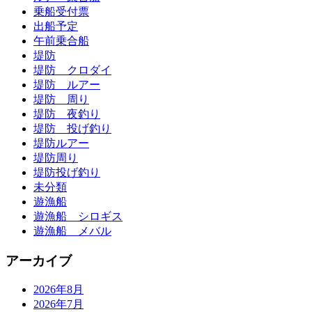
乗船受付票
出船予定
午前乗合船
堤防
堤防 クロダイ
堤防 ルアー
堤防 周り
堤防 夜釣り
堤防 投げ釣り
堤防ルアー
堤防周り
堤防投げ釣り
未分類
遊漁船
遊漁船 シロギス
遊漁船 メバル
アーカイブ
2026年8月
2026年7月