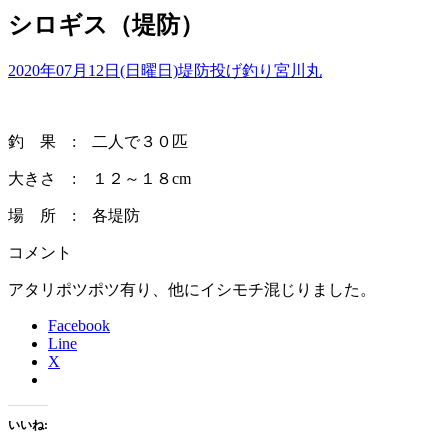
シロギス（堤防）
2020年07月12日(日曜日)
堤防投げ釣り
宮川丸
釣 果 : 二人で３０匹
大きさ : １２～１８cm
場 所 : 各堤防
コメント
アタリポツポツ有り、他にイシモチ混じりました。
Facebook
Line
X
いいね: