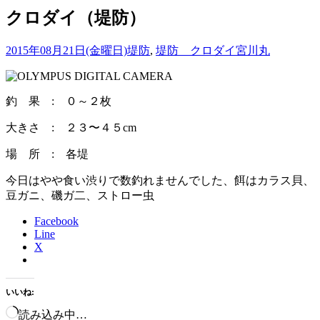
クロダイ（堤防）
2015年08月21日(金曜日)
堤防
,
堤防 クロダイ
宮川丸
釣 果 : ０～２枚
大きさ : ２３〜４５cm
場 所 : 各堤
今日はやや食い渋りで数釣れませんでした、餌はカラス貝、
豆ガニ、磯ガ二、ストロー虫
Facebook
Line
X
いいね:
読み込み中…