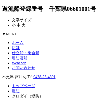
遊漁船登録番号 千葉県06601001号
文字サイズ
小
中
大
▼
MENU
ホーム
店舗
仕立船・乗合船
堤防渡船
Webshop
お問い合わせ
木更津 宮川丸 Tel.
0438-23-4891
トップページ
堤防
クロダイ（堤防）