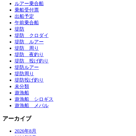
ルアー乗合船
乗船受付票
出船予定
午前乗合船
堤防
堤防 クロダイ
堤防 ルアー
堤防 周り
堤防 夜釣り
堤防 投げ釣り
堤防ルアー
堤防周り
堤防投げ釣り
未分類
遊漁船
遊漁船 シロギス
遊漁船 メバル
アーカイブ
2026年8月