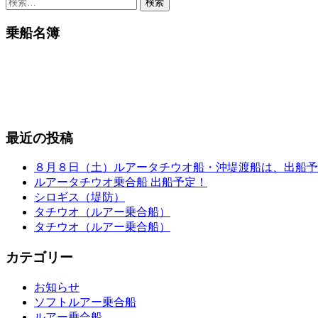
検
索:
乗船名簿
最近の投稿
８月８日（土）ルアータチウオ船・沖堤渡船は、出船予
ルアータチウオ乗合船 出船予定！
シロギス（堤防）
タチウオ（ルアー乗合船）
タチウオ（ルアー乗合船）
カテゴリー
お知らせ
ソフトルアー乗合船
ルアー乗合船