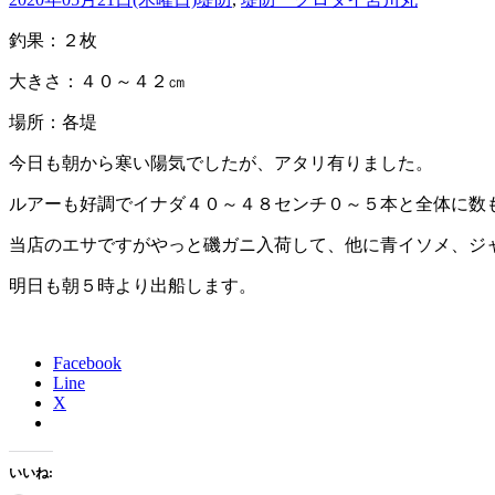
釣果：２枚
大きさ：４０～４２㎝
場所：各堤
今日も朝から寒い陽気でしたが、アタリ有りました。
ルアーも好調でイナダ４０～４８センチ０～５本と全体に数
当店のエサですがやっと磯ガニ入荷して、他に青イソメ、ジ
明日も朝５時より出船します。
Facebook
Line
X
いいね: