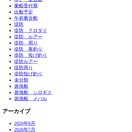
乗船受付票
出船予定
午前乗合船
堤防
堤防 クロダイ
堤防 ルアー
堤防 周り
堤防 夜釣り
堤防 投げ釣り
堤防ルアー
堤防周り
堤防投げ釣り
未分類
遊漁船
遊漁船 シロギス
遊漁船 メバル
アーカイブ
2026年8月
2026年7月