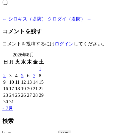
読
み
込
Post
←
シロギス（堤防）
クロダイ（堤防）
→
み
navigation
中…
コメントを残す
コメントを投稿するには
ログイン
してください。
2026年8月
日
月
火
水
木
金
土
1
2
3
4
5
6
7
8
9
10
11
12
13
14
15
16
17
18
19
20
21
22
23
24
25
26
27
28
29
30
31
« 7月
検索