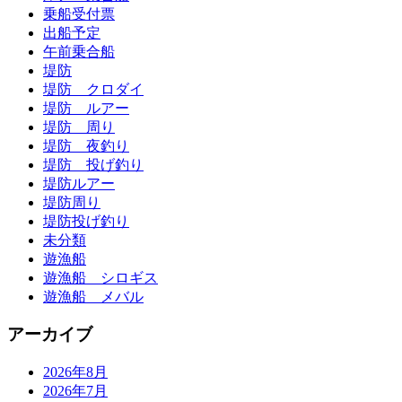
乗船受付票
出船予定
午前乗合船
堤防
堤防 クロダイ
堤防 ルアー
堤防 周り
堤防 夜釣り
堤防 投げ釣り
堤防ルアー
堤防周り
堤防投げ釣り
未分類
遊漁船
遊漁船 シロギス
遊漁船 メバル
アーカイブ
2026年8月
2026年7月