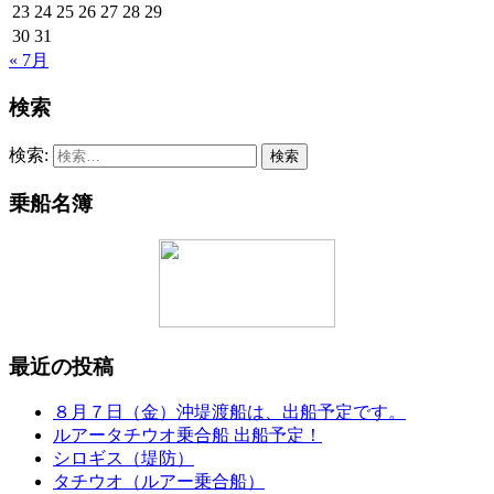
23
24
25
26
27
28
29
30
31
« 7月
検索
検索:
乗船名簿
最近の投稿
８月７日（金）沖堤渡船は、出船予定です。
ルアータチウオ乗合船 出船予定！
シロギス（堤防）
タチウオ（ルアー乗合船）