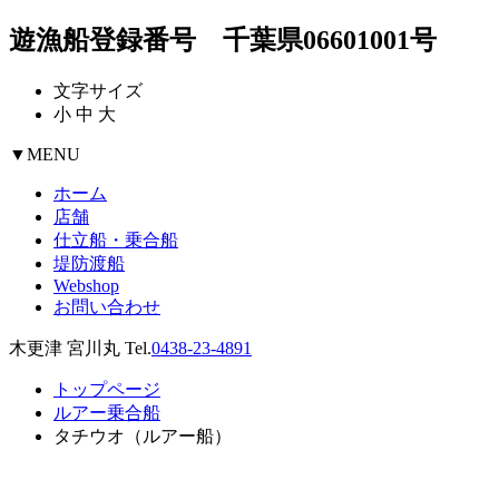
遊漁船登録番号 千葉県06601001号
文字サイズ
小
中
大
▼
MENU
ホーム
店舗
仕立船・乗合船
堤防渡船
Webshop
お問い合わせ
木更津 宮川丸 Tel.
0438-23-4891
トップページ
ルアー乗合船
タチウオ（ルアー船）