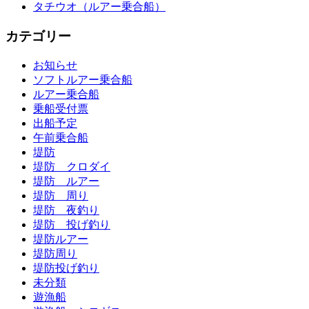
タチウオ（ルアー乗合船）
カテゴリー
お知らせ
ソフトルアー乗合船
ルアー乗合船
乗船受付票
出船予定
午前乗合船
堤防
堤防 クロダイ
堤防 ルアー
堤防 周り
堤防 夜釣り
堤防 投げ釣り
堤防ルアー
堤防周り
堤防投げ釣り
未分類
遊漁船