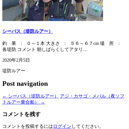
シーバス（堤防ルアー）
釣 果 : ０～１本 大きさ : ５６～６７cm 場 所 :
各堤防 コメント 朝しばらくしてアタリ…
2020年2月5日
堤防ルアー
Post navigation
←
シーバス（堤防ルアー）
アジ・カサゴ・メバル（夜ソフ
トルアー乗合船）
→
コメントを残す
コメントを投稿するには
ログイン
してください。