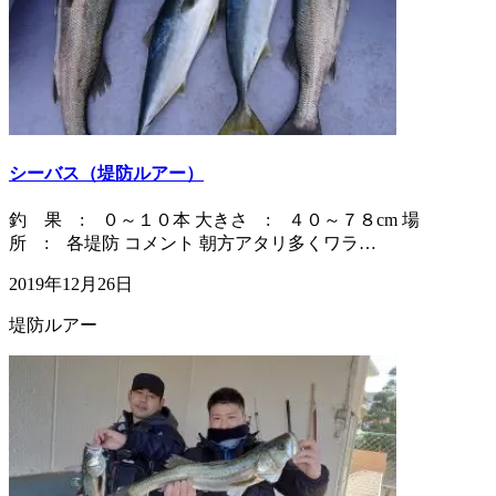
シーバス（堤防ルアー）
釣 果 : ０～１０本 大きさ : ４０～７８cm 場
所 : 各堤防 コメント 朝方アタリ多くワラ…
2019年12月26日
堤防ルアー