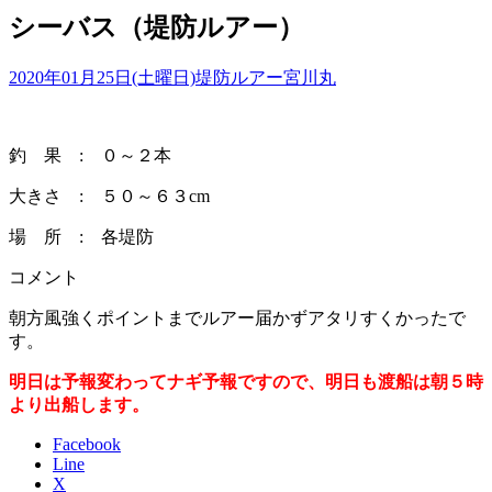
シーバス（堤防ルアー）
2020年01月25日(土曜日)
堤防ルアー
宮川丸
釣 果 : ０～２本
大きさ : ５０～６３cm
場 所 : 各堤防
コメント
朝方風強くポイントまでルアー届かずアタリすくかったで
す。
明日は予報変わってナギ予報ですので、明日も渡船は朝５時
より出船します。
Facebook
Line
X