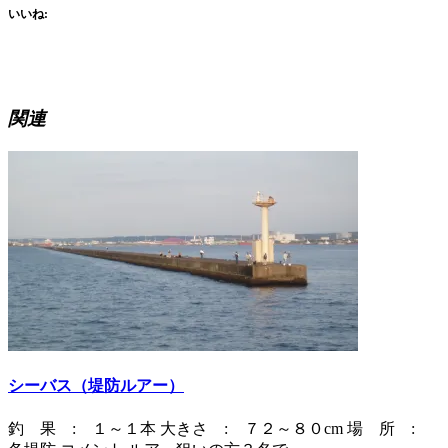
いいね:
関連
シーバス（堤防ルアー）
釣 果 : １～１本 大きさ : ７２～８０cm 場 所 :