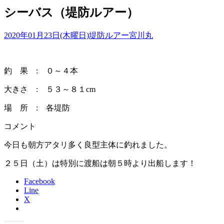
シーバス（堤防ルアー）
2020年01月23日(木曜日)
堤防ルアー
宮川丸
釣 果 : ０～４本
大きさ : ５３～８１cm
場 所 : 各堤防
コメント
今日も朝方アタリ多く良型主体に釣れました。
２５日（土）は特別に渡船は朝５時より出船します！
Facebook
Line
X