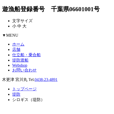
遊漁船登録番号 千葉県06601001号
文字サイズ
小
中
大
▼
MENU
ホーム
店舗
仕立船・乗合船
堤防渡船
Webshop
お問い合わせ
木更津 宮川丸 Tel.
0438-23-4891
トップページ
堤防
シロギス（堤防）