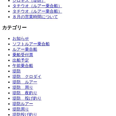
シロギス（堤防）
タチウオ（ルアー乗合船）
タチウオ（ルアー乗合船）
８月の営業時間について
カテゴリー
お知らせ
ソフトルアー乗合船
ルアー乗合船
乗船受付票
出船予定
午前乗合船
堤防
堤防 クロダイ
堤防 ルアー
堤防 周り
堤防 夜釣り
堤防 投げ釣り
堤防ルアー
堤防周り
堤防投げ釣り