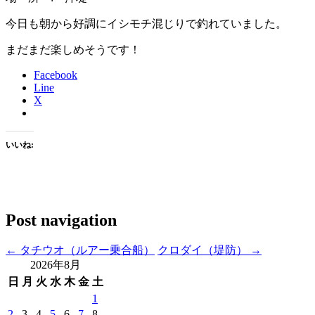
今日も朝から好調にイシモチ混じりで釣れていました。
まだまだ楽しめそうです！
Facebook
Line
X
いいね:
Post navigation
←
タチウオ（ルアー乗合船）
クロダイ（堤防）
→
2026年8月
日
月
火
水
木
金
土
1
2
3
4
5
6
7
8