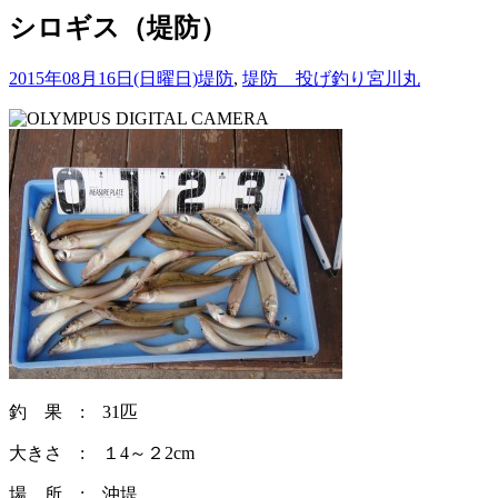
シロギス（堤防）
2015年08月16日(日曜日)
堤防
,
堤防 投げ釣り
宮川丸
釣 果 : 31匹
大きさ : １4～２2cm
場 所 : 沖堤