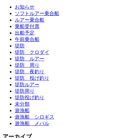
お知らせ
ソフトルアー乗合船
ルアー乗合船
乗船受付票
出船予定
午前乗合船
堤防
堤防 クロダイ
堤防 ルアー
堤防 周り
堤防 夜釣り
堤防 投げ釣り
堤防ルアー
堤防周り
堤防投げ釣り
未分類
遊漁船
遊漁船 シロギス
遊漁船 メバル
アーカイブ