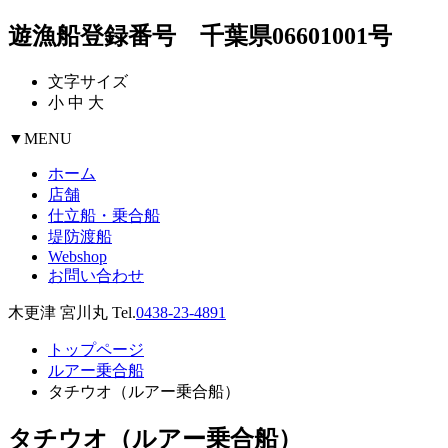
遊漁船登録番号 千葉県06601001号
文字サイズ
小
中
大
▼
MENU
ホーム
店舗
仕立船・乗合船
堤防渡船
Webshop
お問い合わせ
木更津 宮川丸 Tel.
0438-23-4891
トップページ
ルアー乗合船
タチウオ（ルアー乗合船）
タチウオ（ルアー乗合船）