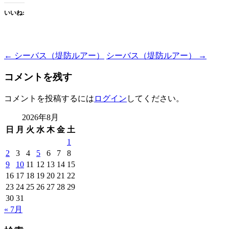
いいね:
Post
←
シーバス（堤防ルアー）
シーバス（堤防ルアー）
→
navigation
コメントを残す
コメントを投稿するには
ログイン
してください。
2026年8月
日
月
火
水
木
金
土
1
2
3
4
5
6
7
8
9
10
11
12
13
14
15
16
17
18
19
20
21
22
23
24
25
26
27
28
29
30
31
« 7月