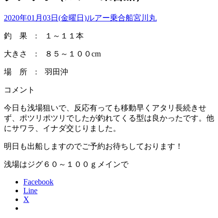
2020年01月03日(金曜日)
ルアー乗合船
宮川丸
釣 果 : １～１１本
大きさ : ８５～１００cm
場 所 : 羽田沖
コメント
今日も浅場狙いで、反応有っても移動早くアタリ長続きせ
ず、ポツリポツリでしたが釣れてくる型は良かったです。他
にサワラ、イナダ交じりました。
明日も出船しますのでご予約お待ちしております！
浅場はジグ６０～１００ｇメインで
Facebook
Line
X