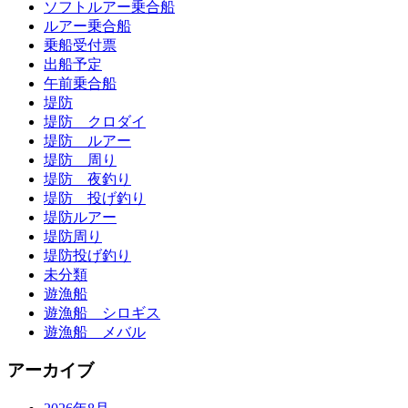
ソフトルアー乗合船
ルアー乗合船
乗船受付票
出船予定
午前乗合船
堤防
堤防 クロダイ
堤防 ルアー
堤防 周り
堤防 夜釣り
堤防 投げ釣り
堤防ルアー
堤防周り
堤防投げ釣り
未分類
遊漁船
遊漁船 シロギス
遊漁船 メバル
アーカイブ