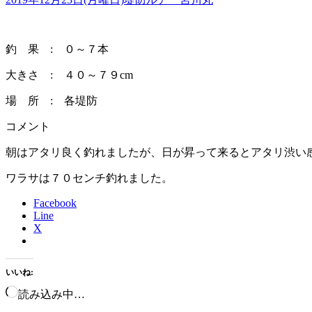
釣 果 : ０～７本
大きさ : ４０～７９cm
場 所 : 各堤防
コメント
朝はアタリ良く釣れましたが、日が昇って来るとアタリ渋い
ワラサは７０センチ釣れました。
Facebook
Line
X
いいね:
読み込み中…