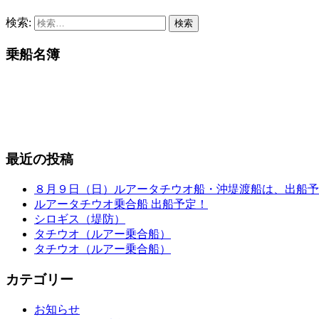
検索:
乗船名簿
最近の投稿
８月９日（日）ルアータチウオ船・沖堤渡船は、出船予
ルアータチウオ乗合船 出船予定！
シロギス（堤防）
タチウオ（ルアー乗合船）
タチウオ（ルアー乗合船）
カテゴリー
お知らせ