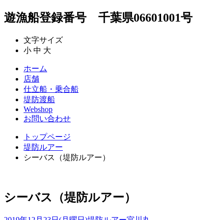
遊漁船登録番号 千葉県06601001号
文字サイズ
小
中
大
ホーム
店舗
仕立船・乗合船
堤防渡船
Webshop
お問い合わせ
トップページ
堤防ルアー
シーバス（堤防ルアー）
シーバス（堤防ルアー）
2019年12月23日(月曜日)
堤防ルアー
宮川丸