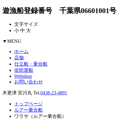
遊漁船登録番号 千葉県06601001号
文字サイズ
小
中
大
▼
MENU
ホーム
店舗
仕立船・乗合船
堤防渡船
Webshop
お問い合わせ
木更津 宮川丸 Tel.
0438-23-4891
トップページ
ルアー乗合船
ワラサ（ルアー乗合船）