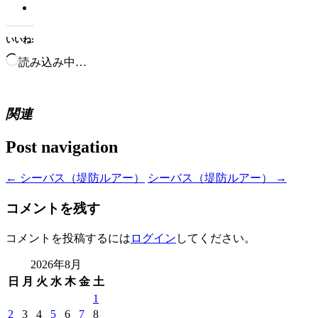
いいね:
読み込み中…
関連
Post navigation
←
シーバス（堤防ルアー）
シーバス（堤防ルアー）
→
コメントを残す
コメントを投稿するには
ログイン
してください。
2026年8月
日
月
火
水
木
金
土
1
2
3
4
5
6
7
8