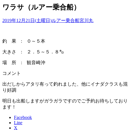
ワラサ（ルアー乗合船）
2019年12月21日(土曜日)
ルアー乗合船
宮川丸
釣 果 : ０～５本
大きさ : ２．５～５．８㌔
場 所 : 観音崎沖
コメント
出だしからアタリ有って釣れました、他にイナダクラスも混
り好調
明日も出船しますがガラガラですのでご予約お待ちしており
ます！
Facebook
Line
X