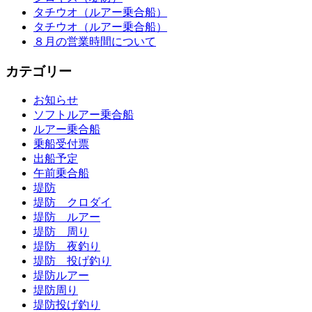
タチウオ（ルアー乗合船）
タチウオ（ルアー乗合船）
８月の営業時間について
カテゴリー
お知らせ
ソフトルアー乗合船
ルアー乗合船
乗船受付票
出船予定
午前乗合船
堤防
堤防 クロダイ
堤防 ルアー
堤防 周り
堤防 夜釣り
堤防 投げ釣り
堤防ルアー
堤防周り
堤防投げ釣り