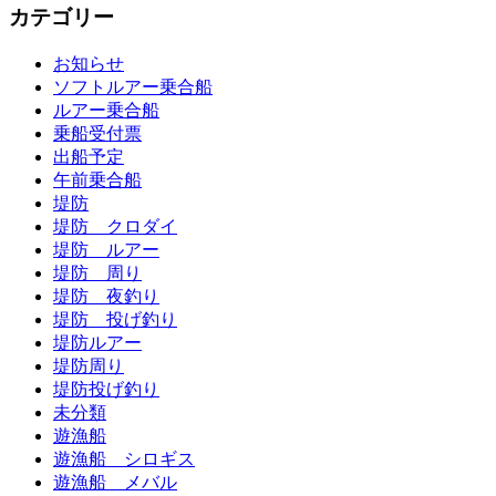
カテゴリー
お知らせ
ソフトルアー乗合船
ルアー乗合船
乗船受付票
出船予定
午前乗合船
堤防
堤防 クロダイ
堤防 ルアー
堤防 周り
堤防 夜釣り
堤防 投げ釣り
堤防ルアー
堤防周り
堤防投げ釣り
未分類
遊漁船
遊漁船 シロギス
遊漁船 メバル