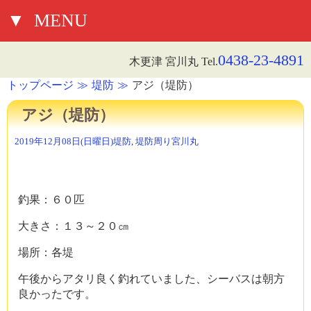
▼
MENU
0438-23-4891
木更津 宮川丸 Tel.
トップページ
堤防
アジ（堤防）
アジ（堤防）
2019年12月08日(日曜日)
堤防
,
堤防周り
宮川丸
釣果：６０匹
大きさ：１３～２０㎝
場所：各堤
午後からアタリ良く釣れていました、シーバスは朝方
良かったです。