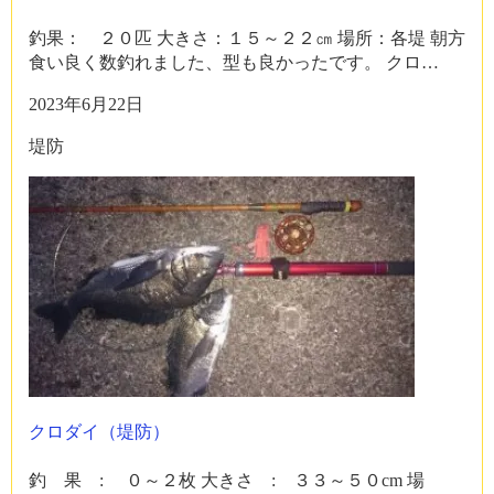
釣果： ２０匹 大きさ：１５～２２㎝ 場所：各堤 朝方
食い良く数釣れました、型も良かったです。 クロ…
2023年6月22日
堤防
クロダイ（堤防）
釣 果 : ０～２枚 大きさ : ３３～５０cm 場