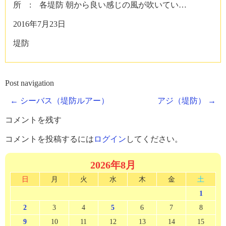
所 : 各堤防 朝から良い感じの風が吹いてい…
2016年7月23日
堤防
Post navigation
←
シーバス（堤防ルアー）
アジ（堤防）
→
コメントを残す
コメントを投稿するには
ログイン
してください。
2026年8月
日
月
火
水
木
金
土
1
2
3
4
5
6
7
8
9
10
11
12
13
14
15