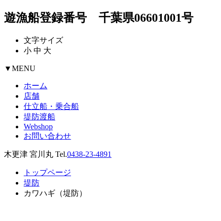
遊漁船登録番号 千葉県06601001号
文字サイズ
小
中
大
▼
MENU
ホーム
店舗
仕立船・乗合船
堤防渡船
Webshop
お問い合わせ
木更津 宮川丸 Tel.
0438-23-4891
トップページ
堤防
カワハギ（堤防）