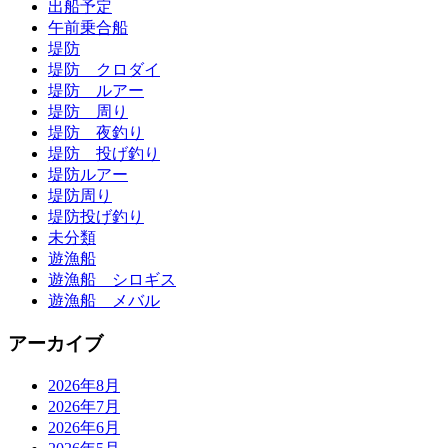
出船予定
午前乗合船
堤防
堤防 クロダイ
堤防 ルアー
堤防 周り
堤防 夜釣り
堤防 投げ釣り
堤防ルアー
堤防周り
堤防投げ釣り
未分類
遊漁船
遊漁船 シロギス
遊漁船 メバル
アーカイブ
2026年8月
2026年7月
2026年6月