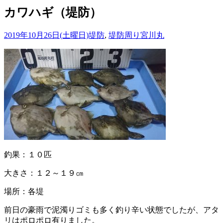
カワハギ（堤防）
2019年10月26日(土曜日)
堤防
,
堤防周り
宮川丸
釣果：１０匹
大きさ：１２～１９㎝
場所：各堤
前日の豪雨で泥濁りゴミも多く釣り辛い状態でしたが、アタ
リはポロポロ有りました。