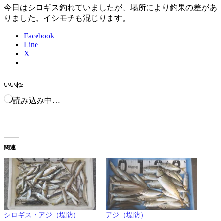
今日はシロギス釣れていましたが、場所により釣果の差があ
りました。イシモチも混じります。
Facebook
Line
X
いいね:
読み込み中…
関連
シロギス・アジ（堤防）
アジ（堤防）