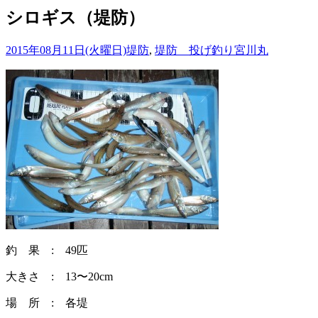
シロギス（堤防）
2015年08月11日(火曜日)
堤防
,
堤防 投げ釣り
宮川丸
釣 果 : 49匹
大きさ : 13〜20cm
場 所 : 各堤