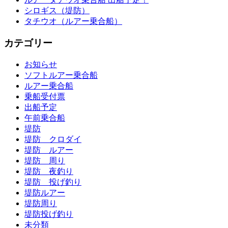
シロギス（堤防）
タチウオ（ルアー乗合船）
カテゴリー
お知らせ
ソフトルアー乗合船
ルアー乗合船
乗船受付票
出船予定
午前乗合船
堤防
堤防 クロダイ
堤防 ルアー
堤防 周り
堤防 夜釣り
堤防 投げ釣り
堤防ルアー
堤防周り
堤防投げ釣り
未分類