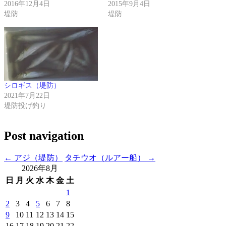
2016年12月4日
2015年9月4日
堤防
堤防
シロギス（堤防）
2021年7月22日
堤防投げ釣り
Post navigation
←
アジ（堤防）
タチウオ（ルアー船）
→
2026年8月
日
月
火
水
木
金
土
1
2
3
4
5
6
7
8
9
10
11
12
13
14
15
16
17
18
19
20
21
22