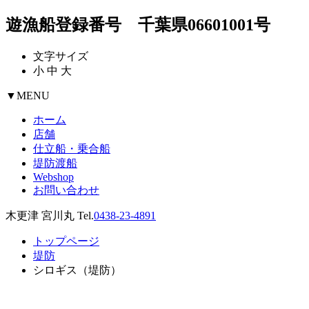
遊漁船登録番号 千葉県06601001号
文字サイズ
小
中
大
▼
MENU
ホーム
店舗
仕立船・乗合船
堤防渡船
Webshop
お問い合わせ
木更津 宮川丸 Tel.
0438-23-4891
トップページ
堤防
シロギス（堤防）