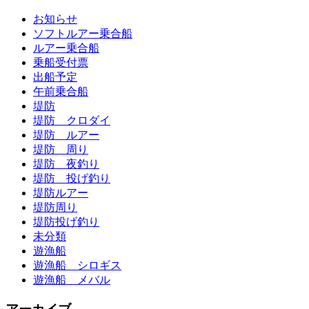
お知らせ
ソフトルアー乗合船
ルアー乗合船
乗船受付票
出船予定
午前乗合船
堤防
堤防 クロダイ
堤防 ルアー
堤防 周り
堤防 夜釣り
堤防 投げ釣り
堤防ルアー
堤防周り
堤防投げ釣り
未分類
遊漁船
遊漁船 シロギス
遊漁船 メバル