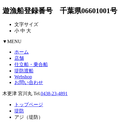
遊漁船登録番号 千葉県06601001号
文字サイズ
小
中
大
▼
MENU
ホーム
店舗
仕立船・乗合船
堤防渡船
Webshop
お問い合わせ
木更津 宮川丸 Tel.
0438-23-4891
トップページ
堤防
アジ（堤防）