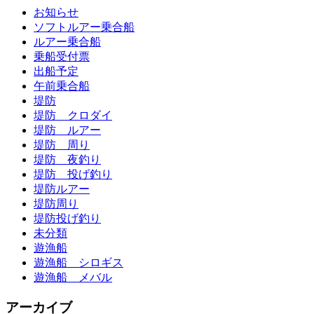
お知らせ
ソフトルアー乗合船
ルアー乗合船
乗船受付票
出船予定
午前乗合船
堤防
堤防 クロダイ
堤防 ルアー
堤防 周り
堤防 夜釣り
堤防 投げ釣り
堤防ルアー
堤防周り
堤防投げ釣り
未分類
遊漁船
遊漁船 シロギス
遊漁船 メバル
アーカイブ