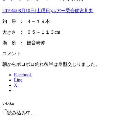
2019年08月10日(土曜日)
ルアー乗合船
宮川丸
釣 果 : ４～１９本
大きさ : ６５～１１３cm
場 所 : 観音崎沖
コメント
朝からポロポロ釣れ後半は良型交じりました。
Facebook
Line
X
いいね:
読み込み中…