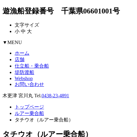
遊漁船登録番号 千葉県06601001号
文字サイズ
小
中
大
▼
MENU
ホーム
店舗
仕立船・乗合船
堤防渡船
Webshop
お問い合わせ
木更津 宮川丸 Tel.
0438-23-4891
トップページ
ルアー乗合船
タチウオ（ルアー乗合船）
タチウオ（ルアー乗合船）