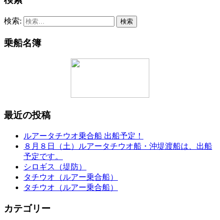
検索:
乗船名簿
最近の投稿
ルアータチウオ乗合船 出船予定！
８月８日（土）ルアータチウオ船・沖堤渡船は、出船
予定です。
シロギス（堤防）
タチウオ（ルアー乗合船）
タチウオ（ルアー乗合船）
カテゴリー