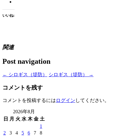
いいね:
関連
Post navigation
←
シロギス（堤防）
シロギス（堤防）
→
コメントを残す
コメントを投稿するには
ログイン
してください。
2026年8月
日
月
火
水
木
金
土
1
2
3
4
5
6
7
8