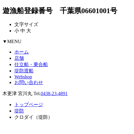
遊漁船登録番号 千葉県06601001号
文字サイズ
小
中
大
▼
MENU
ホーム
店舗
仕立船・乗合船
堤防渡船
Webshop
お問い合わせ
木更津 宮川丸 Tel.
0438-23-4891
トップページ
堤防
クロダイ（堤防）