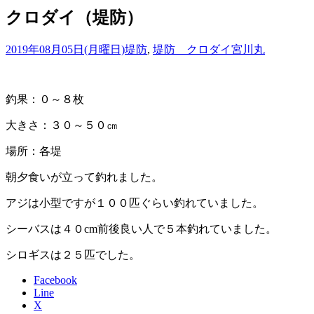
クロダイ（堤防）
2019年08月05日(月曜日)
堤防
,
堤防 クロダイ
宮川丸
釣果：０～８枚
大きさ：３０～５０㎝
場所：各堤
朝夕食いが立って釣れました。
アジは小型ですが１００匹ぐらい釣れていました。
シーバスは４０cm前後良い人で５本釣れていました。
シロギスは２５匹でした。
Facebook
Line
X