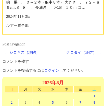
釣 果 : ０～２本（船中８本） 大きさ : ７２～８
６cm 場 所 : 長浦沖 水深 ２０ｍ コ…
2024年11月3日
ルアー乗合船
Post navigation
←
シロギス（堤防）
クロダイ（堤防）
→
コメントを残す
コメントを投稿するには
ログイン
してください。
2026年8月
日
月
火
水
木
金
土
1
2
3
4
5
6
7
8