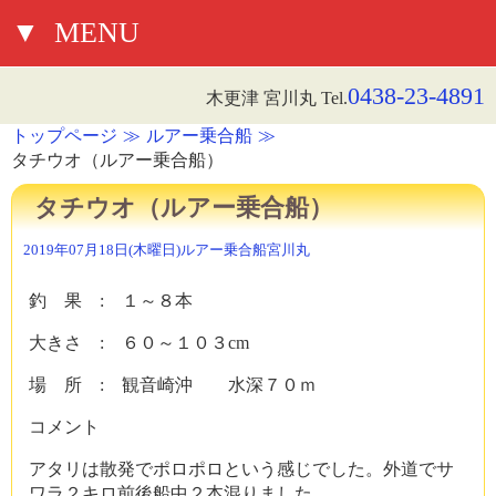
▼
MENU
0438-23-4891
木更津 宮川丸 Tel.
トップページ
ルアー乗合船
タチウオ（ルアー乗合船）
タチウオ（ルアー乗合船）
2019年07月18日(木曜日)
ルアー乗合船
宮川丸
釣 果 : １～８本
大きさ : ６０～１０３cm
場 所 : 観音崎沖 水深７０ｍ
コメント
アタリは散発でポロポロという感じでした。外道でサ
ワラ２キロ前後船中２本混りました。