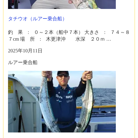
タチウオ（ルアー乗合船）
釣 果 : ０～２本（船中７本） 大きさ : ７４～８
７cm 場 所 : 木更津沖 水深 ２０ｍ …
2025年10月11日
ルアー乗合船