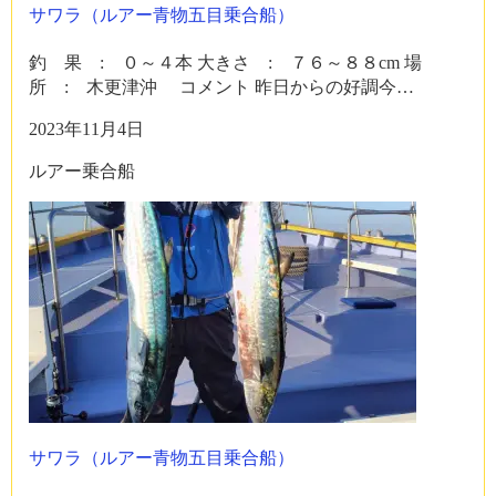
サワラ（ルアー青物五目乗合船）
釣 果 : ０～４本 大きさ : ７６～８８cm 場
所 : 木更津沖 コメント 昨日からの好調今…
2023年11月4日
ルアー乗合船
サワラ（ルアー青物五目乗合船）